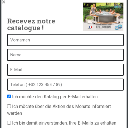
Spas, explications
Kontakt
Recevez notre
catalogue !
Ein Spa ist ...
Was ist ein Heilbad?
Schaumbad
Innen Spa
Freibad
Ich möchte den Katalog per E-Mail erhalten
Kurort im Winter
Ich möchte über die Aktion des Monats informiert
Eingebauter Whirlpool
werden
Spa und Hydrotherapie
Ich bin damit einverstanden, Ihre E-Mails zu erhalten