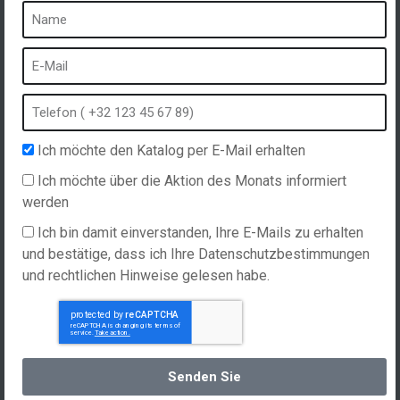
Ein Spa ist ...
Was ist ein Heilbad?
Schaumbad
Innen Spa
Freibad
Ich möchte den Katalog per E-Mail erhalten
Kurort im Winter
Ich möchte über die Aktion des Monats informiert
Eingebauter Whirlpool
werden
Spa und Hydrotherapie
Ich bin damit einverstanden, Ihre E-Mails zu erhalten
und bestätige, dass ich Ihre Datenschutzbestimmungen
und rechtlichen Hinweise gelesen habe.
Website erstellt von
Hellomoon
Produkte
Allgemeine Verkaufsbedingungen
Spas, explications
Deutsch
Senden Sie