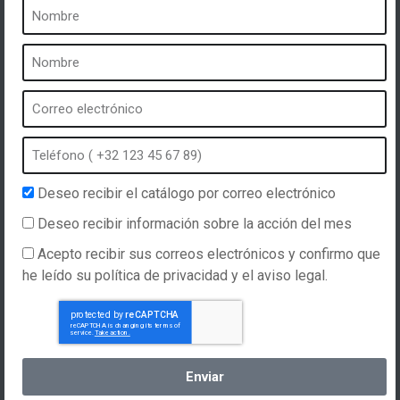
Un balneario es ...
¿Qué es un balneario?
Baño de burbujas
Spa interior
Spa exterior
Spa en invierno
Spa integrado
Deseo recibir el catálogo por correo electrónico
Spa e hidroterapia
Deseo recibir información sobre la acción del mes
Acepto recibir sus correos electrónicos y confirmo que
he leído su política de privacidad y el aviso legal.
Sitio web creado por
Hellomoon
Productos
Condiciones generales de venta
Spas, explications
Español
Enviar