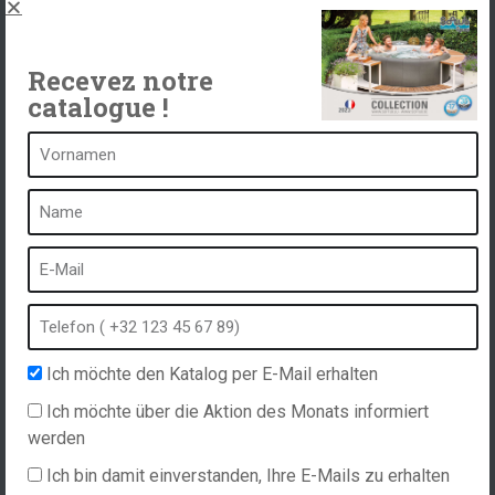
Spas, explications
Kontakt
Recevez notre
catalogue !
Ein Spa ist ...
Was ist ein Heilbad?
Schaumbad
Innen Spa
Freibad
Ich möchte den Katalog per E-Mail erhalten
Kurort im Winter
Ich möchte über die Aktion des Monats informiert
Eingebauter Whirlpool
werden
Spa und Hydrotherapie
Ich bin damit einverstanden, Ihre E-Mails zu erhalten