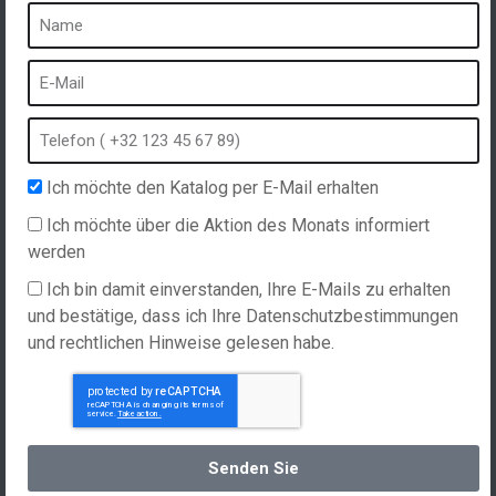
Ein Spa ist ...
Was ist ein Heilbad?
Schaumbad
Innen Spa
Freibad
Ich möchte den Katalog per E-Mail erhalten
Kurort im Winter
Ich möchte über die Aktion des Monats informiert
Eingebauter Whirlpool
werden
Spa und Hydrotherapie
Ich bin damit einverstanden, Ihre E-Mails zu erhalten
und bestätige, dass ich Ihre Datenschutzbestimmungen
und rechtlichen Hinweise gelesen habe.
Website erstellt von
Hellomoon
Produkte
Allgemeine Verkaufsbedingungen
Spas, explications
Deutsch
Senden Sie