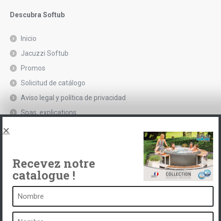
Descubra Softub
Inicio
Jacuzzi Softub
Promos
Solicitud de catálogo
Aviso legal y política de privacidad
Spas, explications
Póngase en contacto con
Recevez notre
catalogue !
Un balneario es ...
¿Qué es un balneario?