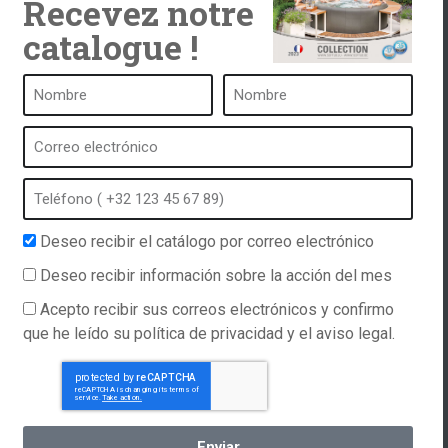
Recevez notre
catalogue !
ub
Un balneario es ...
¿Qué es un balneario?
tub
Baño de burbujas
Spa interior
 catálogo
Spa exterior
 política de
Spa en invierno
Deseo recibir el catálogo por correo electrónico
Spa integrado
Deseo recibir información sobre la acción del mes
ations
Spa e hidroterapia
Acepto recibir sus correos electrónicos y confirmo
 contacto
que he leído su política de privacidad y el aviso legal.
Enviar