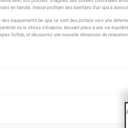
étente avec vos proches. Imaginez des soirées conviviales entr
is en famille, chacun profitant des bienfaits d’un spa à domicil
 des équipements de spa, ce sont des portails vers une détente
rénité où le stress s’évapore, laissant place à une vie équilibr
spas Softub, et découvrez une nouvelle dimension de relaxation