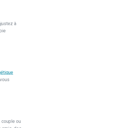
ajustez à
pie
étique
 vous
n couple ou