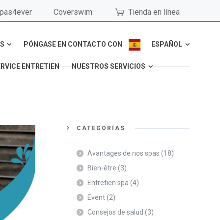
pas4ever
Coverswim
Tienda en línea
S
PÓNGASE EN CONTACTO CON
ESPAÑOL
ERVICE ENTRETIEN
NUESTROS SERVICIOS
CATEGORÍAS
Avantages de nos spas
(18)
Bien-être
(3)
Entretien spa
(4)
Event
(2)
Consejos de salud
(3)