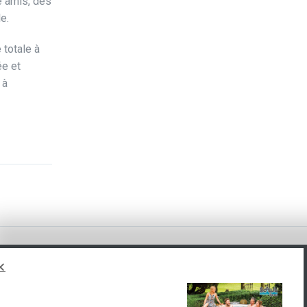
e amis, des
e.
 totale à
ée et
 à