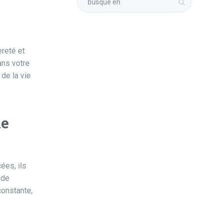
èreté et
dans votre
de la vie
le
ées, ils
 de
constante,