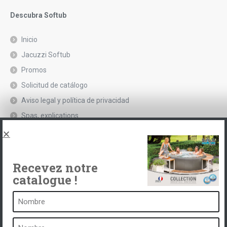
Descubra Softub
Inicio
Jacuzzi Softub
Promos
Solicitud de catálogo
Aviso legal y política de privacidad
Spas, explications
Póngase en contacto con
Recevez notre
catalogue !
Un balneario es ...
¿Qué es un balneario?