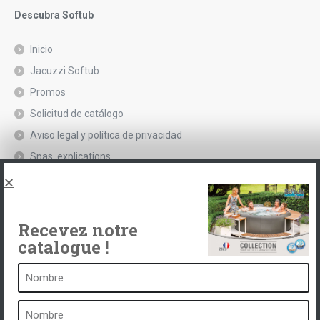
Descubra Softub
Inicio
Jacuzzi Softub
Promos
Solicitud de catálogo
Aviso legal y política de privacidad
Spas, explications
Póngase en contacto con
Recevez notre
catalogue !
Un balneario es ...
¿Qué es un balneario?