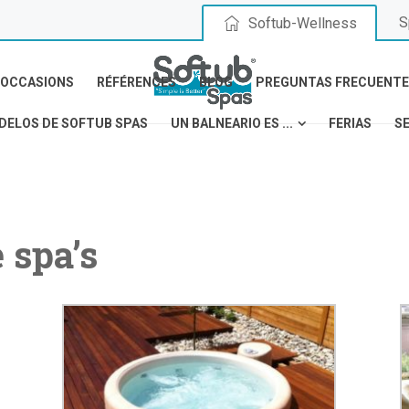
S
Softub-Wellness
OCCASIONS
RÉFÉRENCES
BLOG
PREGUNTAS FRECUENTE
DELOS DE SOFTUB SPAS
UN BALNEARIO ES ...
FERIAS
S
 spa’s