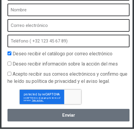
BIENESTAR
Deseo recibir el catálogo por correo electrónico
Deseo recibir información sobre la acción del mes
Spas Softub : Découvrez la
Acepto recibir sus correos electrónicos y confirmo que
relaxation ultime et plongez dans
he leído su política de privacidad y el aviso legal.
le monde du bien-être et de la
détente à domicile
La vie trépidante d’aujourd’hui nécessite des moments de
Enviar
détente privilégiés. Les spas Softub, véritables joyaux du
bien-être à domicile, se présentent comme l’évasion
idéale. Avec