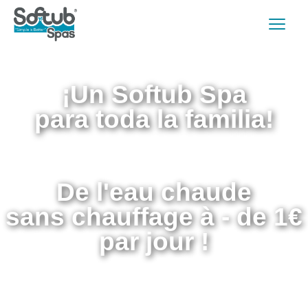
¡Un Softub Spa
para toda la familia!
De l'eau chaude
sans chauffage à - de 1€
par jour !