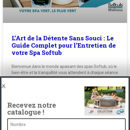
L’Art de la Détente Sans Souci : Le
Guide Complet pour l’Entretien de
votre Spa Softub
Bienvenue dans le monde apaisant des spas Softub, où le
bien-être et la tranquillité vous attendent à chaque séance
de détente. Posséder un spa Softub,
LEER MÁS "
Recevez notre
1 décembre 2023
catalogue !